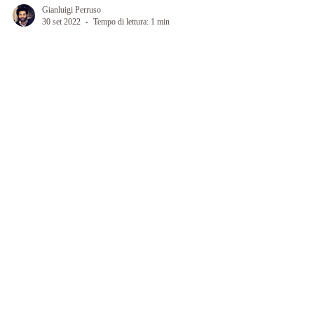
Gianluigi Perruso
30 set 2022
Tempo di lettura: 1 min
Intervista Caterina
Ho incontrato Patrizia diversi anni fa e sono
rimasta colpita sia dal suo carattere dolce e
accogliente, sia dal Pranic Healing, che lei...
Contattaci