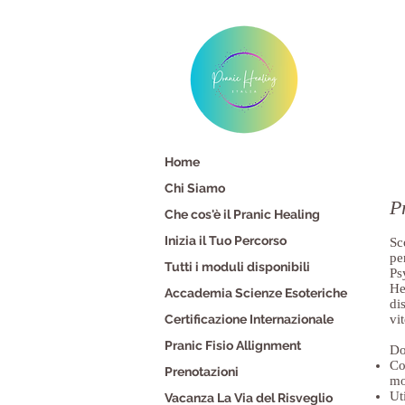
Home
Chi Siamo
P
Che cos'è il Pranic Healing
Inizia il Tuo Percorso
Sc
pe
Tutti i moduli disponibili
Ps
He
Accademia Scienze Esoteriche
di
Certificazione Internazionale
vit
Pranic Fisio Allignment
Do
Co
Prenotazioni
mo
Ut
Vacanza La Via del Risveglio