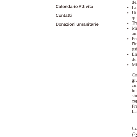
de
Calendario Attività
Fa
Ut
Contatti
qu
Tr
Donazioni umanitarie
Mi
am
Pr
l'
ps
El
de
Mi
Co
gi
cu
im
st
ca
Pr
La
Li
P