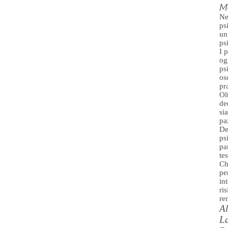
M
Ne
ps
un
ps
I 
og
ps
os
pr
Ol
de
si
pa
De
psi
pa
te
Ch
pe
in
ri
re
Al
La