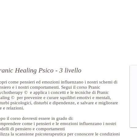
ranic Healing Psico - 3 livello
opri come pensieri ed emozioni influenzano i nostri schemi di
nsiero e i nostri comportamenti. Segui il corso Pranic
ychotherapy © e applica i concetti e le tecniche di Pranic
aling © per prevenire e curare squilibri emotivi e mentali,
sturbi psicologici, disturbi e dipendenze, e salvare e migliorare
e e relazioni.
po il corso dovresti essere in grado di:
mprendere come i pensieri e le emozioni influenzano i nostri
delli di pensiero e comportamenti
ilizza la scansione psicoterapeutica per conoscere le condizioni