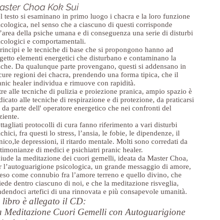
aster Choa Kok Sui
l testo si esaminano in primo luogo i chacra e la loro funzione
icologica, nel senso che a ciascuno di questi corrisponde
’area della psiche umana e di conseguenza una serie di disturbi
icologici e comportamentali.
principi e le tecniche di base che si propongono hanno ad
getto elementi energetici che disturbano e contaminano la
iche. Da qualunque parte provengano, questi si addensano in
cure regioni dei chacra, prendendo una forma tipica, che il
anic healer individua e rimuove con rapidità.
tre alle tecniche di pulizia e proiezione pranica, ampio spazio è
dicato alle tecniche di respirazione e di protezione, da praticarsi
a da parte dell' operatore energetico che nei confronti del
ziente.
ttagliati protocolli di cura fanno riferimento a vari disturbi
chici, fra questi lo stress, l’ansia, le fobie, le dipendenze, il
nico,le depressioni, il ritardo mentale. Molti sono corredati da
stimonianze di medici e psichiatri pranic healer.
iude la meditazione dei cuori gemelli, ideata da Master Choa,
r l’autoguarigione psicologica, un grande messaggio di amore,
teso come connubio fra l’amore terreno e quello divino, che
siede dentro ciascuno di noi, e che la meditazione risveglia,
ndendoci artefici di una rinnovata e più consapevole umanità.
 libro è allegato il CD:
 Meditazione Cuori Gemelli con Autoguarigione