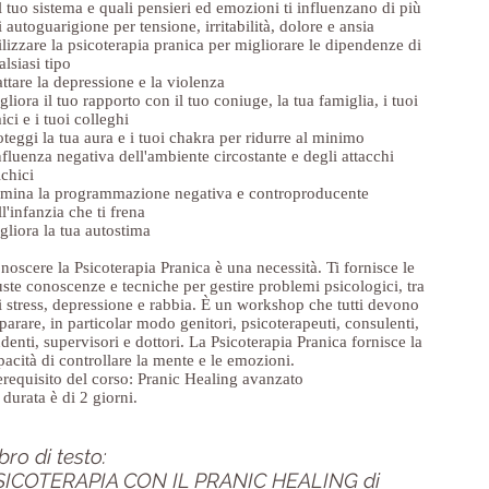
l tuo sistema e quali pensieri ed emozioni ti influenzano di più
i autoguarigione per tensione, irritabilità, dolore e ansia
ilizzare la psicoterapia pranica per migliorare le dipendenze di
alsiasi tipo
attare la depressione e la violenza
gliora il tuo rapporto con il tuo coniuge, la tua famiglia, i tuoi
ici e i tuoi colleghi
oteggi la tua aura e i tuoi chakra per ridurre al minimo
influenza negativa dell'ambiente circostante e degli attacchi
ichici
imina la programmazione negativa e controproducente
ll'infanzia che ti frena
gliora la tua autostima
noscere la Psicoterapia Pranica è una necessità. Ti fornisce le
uste conoscenze e tecniche per gestire problemi psicologici, tra
i stress, depressione e rabbia. È un workshop che tutti devono
parare, in particolar modo genitori, psicoterapeuti, consulenti,
udenti, supervisori e dottori. La Psicoterapia Pranica fornisce la
pacità di controllare la mente e le emozioni.
erequisito del corso: Pranic Healing avanzato
 durata è di 2 giorni.
bro di testo:
SICOTERAPIA CON IL PRANIC HEALING di